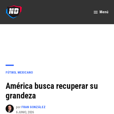
Saltar
al
Menú
Nación
contenido
Deportes
PUBLICADO
FÚTBOL MEXICANO
EN
América busca recuperar su
grandeza
por
FRAN GONZÁLEZ
6 JUNIO, 2026