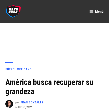
Saltar
al
Menú
Nación
contenido
Deportes
PUBLICADO
FÚTBOL MEXICANO
EN
América busca recuperar su
grandeza
por
FRAN GONZÁLEZ
6 JUNIO, 2026