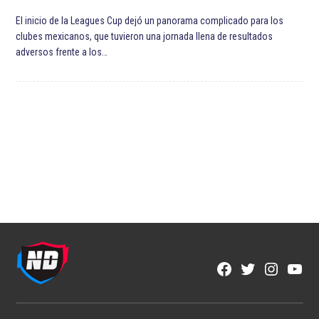
NFL
NFL México y Aeroméxico anuncian