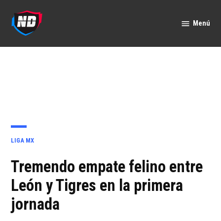
Saltar
al
Menú
Nación
contenido
Deportes
PUBLICADO
LIGA MX
EN
Tremendo empate felino entre
León y Tigres en la primera
jornada