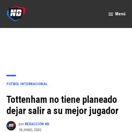
Saltar
al
Menú
Nación
contenido
Deportes
PUBLICADO
FUTBOL INTERNACIONAL
EN
Tottenham no tiene planeado
dejar salir a su mejor jugador
por
REDACCIÓN ND
18 JUNIO, 2020