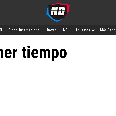
MX
Futbol Internacional
Boxeo
NFL
Apuestas
Más Depo
imer tiempo