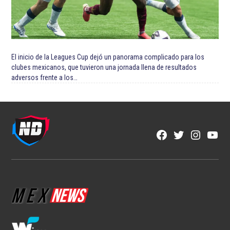
El inicio de la Leagues Cup dejó un panorama complicado para los
clubes mexicanos, que tuvieron una jornada llena de resultados
adversos frente a los…
Facebook
Twitter
Instagra
YouT
Page
Username