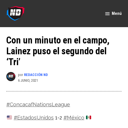
Saltar
al
Menú
Nación
contenido
Deportes
Con un minuto en el campo,
Lainez puso el segundo del
‘Tri’
por
REDACCIÓN ND
6 JUNIO, 2021
#ConcacafNationsLeague
#EstadosUnidos
1-2
#México