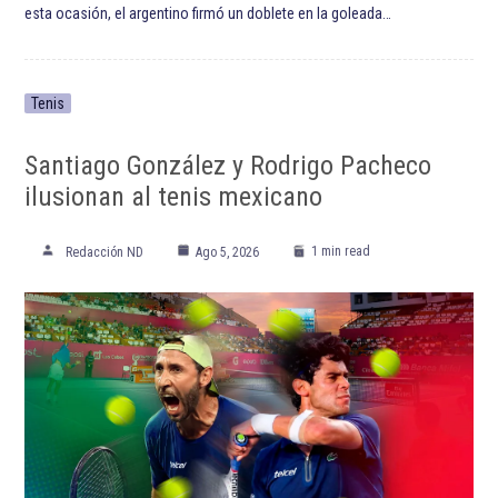
ETIQUETADO:
Bayern de Múnich
Club Tigres
Destacadas
Juventus de Turín
Liga MX
Primera División de México