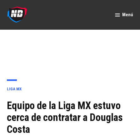
Saltar
al
Menú
Nación
contenido
Deportes
PUBLICADO
LIGA MX
EN
Equipo de la Liga MX estuvo
cerca de contratar a Douglas
Costa