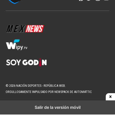
NFL
Los corredores vuelven a ser
protagonistas en la NFL
1 min read
Fran González
Ago 6, 2026