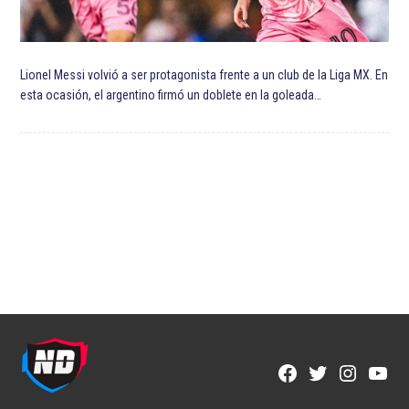
Lionel Messi volvió a ser protagonista frente a un club de la Liga MX. En
esta ocasión, el argentino firmó un doblete en la goleada…
Facebook
Twitter
Instagra
YouT
Page
Username