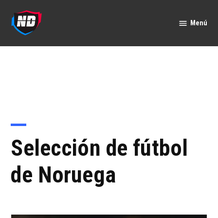
Saltar
al
Menú
Nación
contenido
Deportes
Selección de fútbol
de Noruega