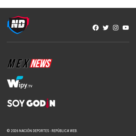
Facebook
Twitter
Instagra
YouT
Page
Username
© 2026 NACIÓN DEPORTES - REPÚBLICA WEB.