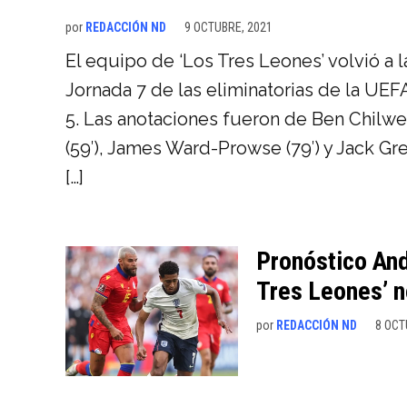
por
REDACCIÓN ND
9 OCTUBRE, 2021
El equipo de ‘Los Tres Leones’ volvió a l
Jornada 7 de las eliminatorias de la UE
5. Las anotaciones fueron de Ben Chilwel
(59′), James Ward-Prowse (79′) y Jack Gre
[…]
Pronóstico Ando
Tres Leones’ n
por
REDACCIÓN ND
8 OCT