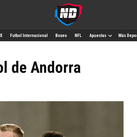
MX
Futbol Internacional
Boxeo
NFL
Apuestas
Más Depo
ol de Andorra