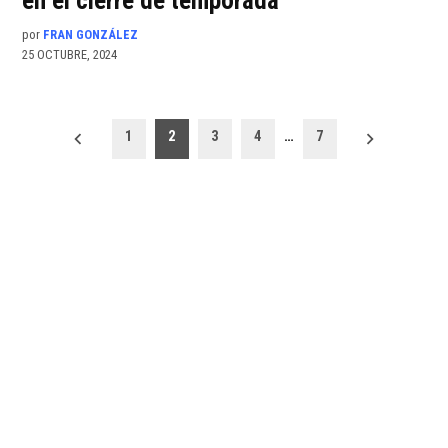
en el cierre de temporada
por
FRAN GONZÁLEZ
25 OCTUBRE, 2024
Paginación
1
2
3
4
…
7
de
entradas