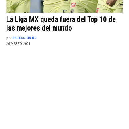
La Liga MX queda fuera del Top 10 de
las mejores del mundo
por
REDACCIÓN ND
26 MARZO, 2021