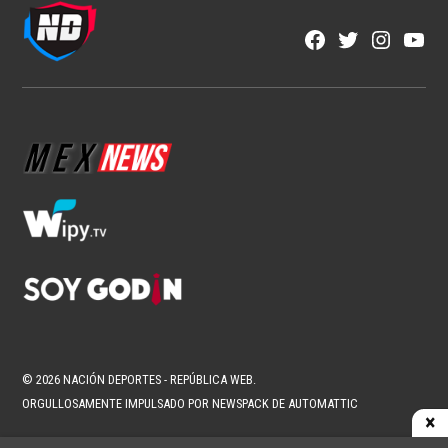
Facebook
Twitter
Instagra
YouT
Page
Username
© 2026 NACIÓN DEPORTES - REPÚBLICA WEB.
ORGULLOSAMENTE IMPULSADO POR NEWSPACK DE AUTOMATTIC