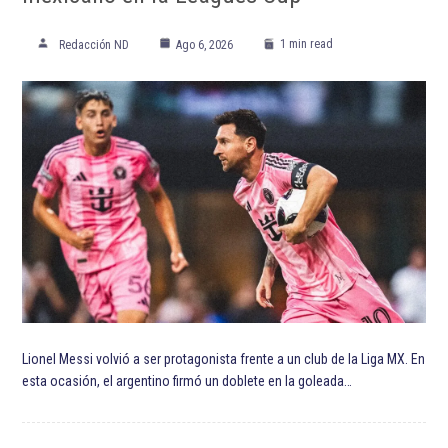
1 min read
Redacción ND
Ago 6, 2026
Lionel Messi volvió a ser protagonista frente a un club de la Liga MX. En
esta ocasión, el argentino firmó un doblete en la goleada…