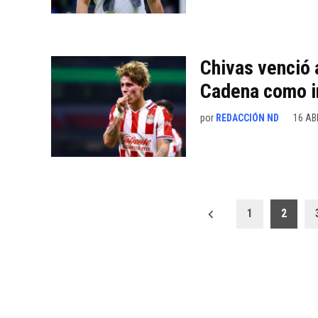
Chivas venció 
Cadena como i
por
REDACCIÓN ND
16 AB
Paginación
1
2
de
entradas