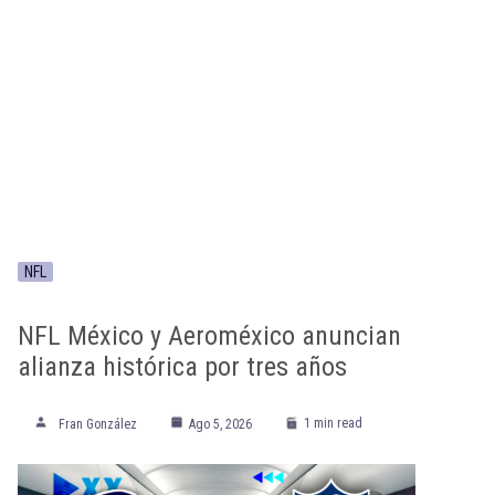
NFL
NFL México y Aeroméxico anuncian
alianza histórica por tres años
1 min read
Fran González
Ago 5, 2026