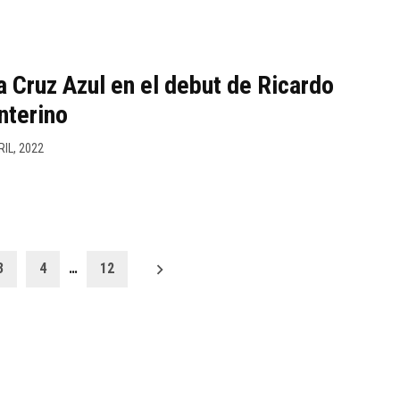
a Cruz Azul en el debut de Ricardo
nterino
RIL, 2022
3
4
…
12