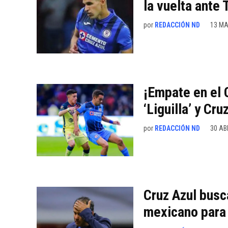
la vuelta ante 
por
REDACCIÓN ND
13 MA
¡Empate en el 
‘Liguilla’ y Cr
por
REDACCIÓN ND
30 AB
Cruz Azul busc
mexicano para 