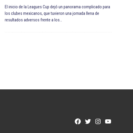
El inicio de la Leagues Cup dejó un panorama complicado para
los clubes mexicanos, que tuvieron una jornada llena de
resultados adversos frente a los…
Facebook
Twitter
Instagram
YouTube
Page
Username