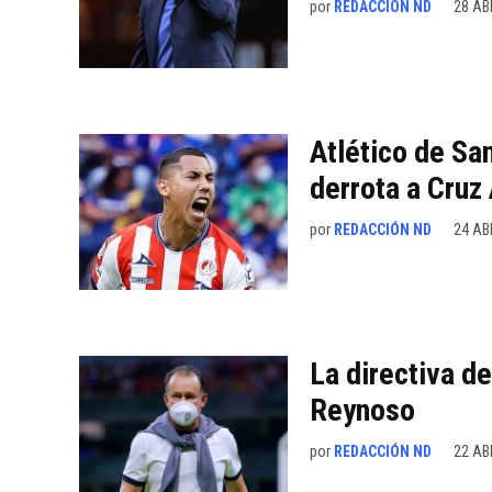
por
REDACCIÓN ND
28 AB
Atlético de Sa
derrota a Cruz
por
REDACCIÓN ND
24 AB
La directiva de
Reynoso
por
REDACCIÓN ND
22 AB