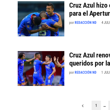
Cruz Azul hizo 
para el Apertu
por
REDACCIÓN ND
4 JULI
Cruz Azul reno
queridos por la
por
REDACCIÓN ND
1 JULI
Paginación
1
…