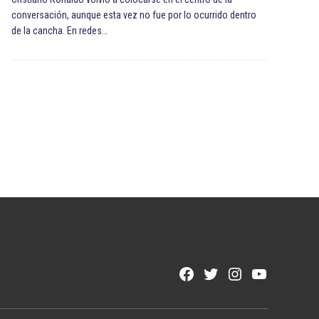
conversación, aunque esta vez no fue por lo ocurrido dentro
de la cancha. En redes…
Facebook
Twitter
Instagram
YouTube
Page
Username