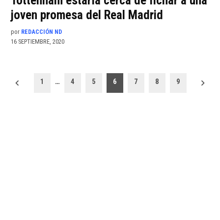
Tottenham estaría cerca de fichar a una
joven promesa del Real Madrid
por
REDACCIÓN ND
16 SEPTIEMBRE, 2020
Paginación
1
…
4
5
6
7
8
9
de
entradas