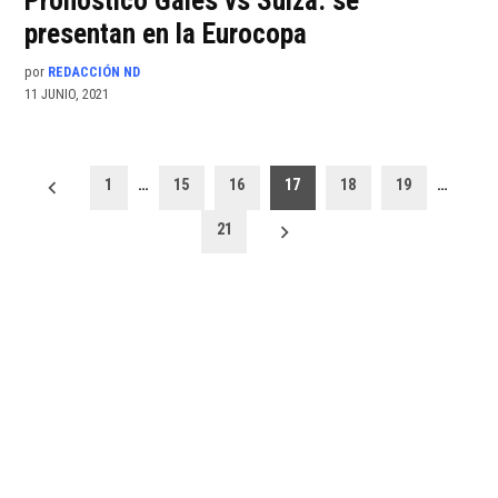
Pronóstico Gales vs Suiza: se
presentan en la Eurocopa
por
REDACCIÓN ND
11 JUNIO, 2021
Paginación
1
…
15
16
17
18
19
…
de
21
entradas