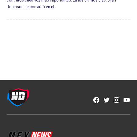
Robinson se convirtió en el…
Facebook
Twitter
Instagra
YouT
Page
Username