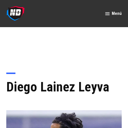
Saltar
al
Menú
Nación
contenido
Deportes
Diego Lainez Leyva