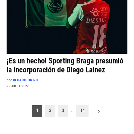
¡Es un hecho! Sporting Braga presumió
la incorporación de Diego Lainez
por
REDACCIÓN ND
29 JULIO, 2022
Paginación
1
2
3
…
14
de
entradas