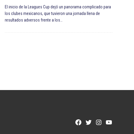
El inicio de la Leagues Cup dejó un panorama complicado para
los clubes mexicanos, que tuvieron una jornada llena de
resultados adversos frente a los…
Facebook
Twitter
Instagram
YouTube
Page
Username