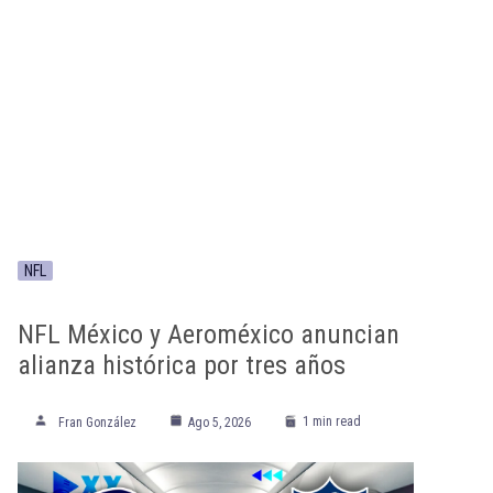
NFL
NFL México y Aeroméxico anuncian
alianza histórica por tres años
1 min read
Fran González
Ago 5, 2026