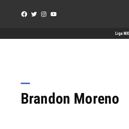
Saltar
al
Facebook
Twitter
Instagram
YouTube
contenido
Page
Username
Liga MX
Brandon Moreno