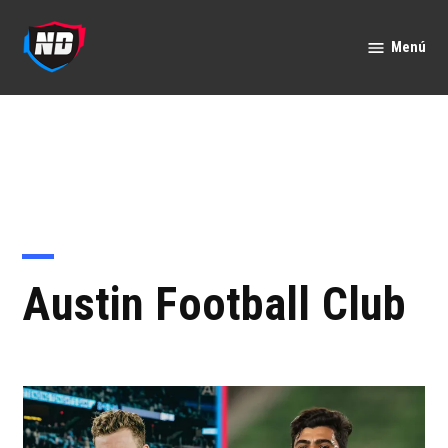
Saltar
al
Menú
Nación
contenido
Deportes
Austin Football Club