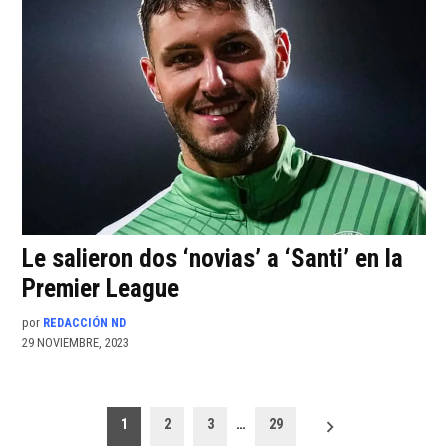
Le salieron dos ‘novias’ a ‘Santi’ en la
Premier League
por
REDACCIÓN ND
29 NOVIEMBRE, 2023
Paginación
1
2
3
…
29