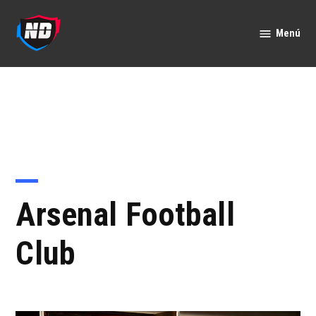
Saltar
al
Menú
Nación
contenido
Deportes
Arsenal Football
Club