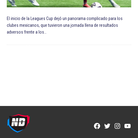
El inicio de la Leagues Cup dejó un panorama complicado para los
clubes mexicanos, que tuvieron una jornada llena de resultados
adversos frente a los…
Facebook
Twitter
Instagra
YouT
Page
Username