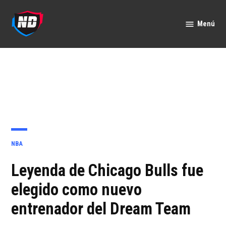
Saltar
al
Menú
Nación
contenido
Deportes
PUBLICADO
NBA
EN
Leyenda de Chicago Bulls fue
elegido como nuevo
entrenador del Dream Team