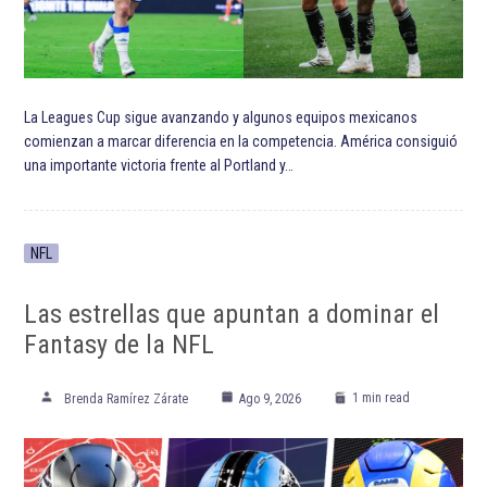
ETIQUETADO:
Chicago Bulls
Destacada TOP
Destacadas
Golden State Warriors
NBA
Selección de baloncesto de Estados Unidos
Steve Kerr