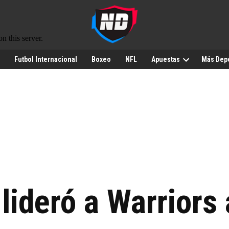
Futbol Internacional
Boxeo
NFL
Apuestas
Más Dep
lideró a Warriors