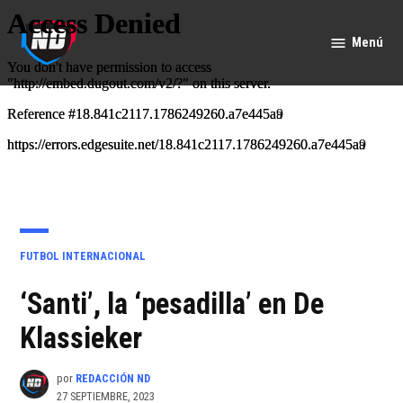
Saltar
al
Menú
Nación
contenido
Deportes
PUBLICADO
FUTBOL INTERNACIONAL
EN
‘Santi’, la ‘pesadilla’ en De
Klassieker
por
REDACCIÓN ND
27 SEPTIEMBRE, 2023