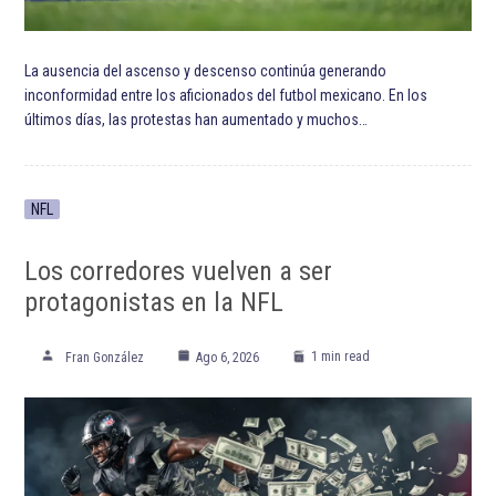
ETIQUETADO:
Ajax de Ámsterdam
De Klassieker
Destacada TOP
Destacadas
Eredivisie
Feyenoord Rotterdam
Mexicanos en Europa
Santiago Giménez