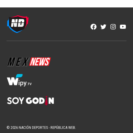
NFL
Estos son los favoritos para conquistar
la NFL
1 min read
Brenda Ramírez Zárate
Ago 8, 2026