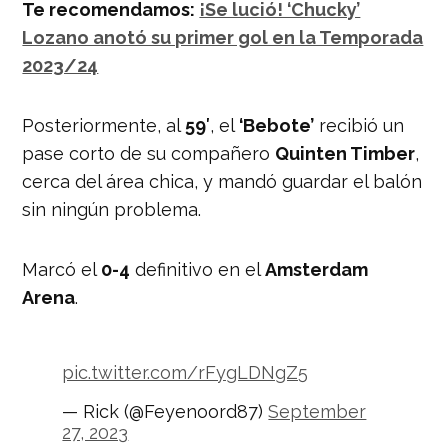
Te recomendamos:
¡Se lució! ‘Chucky’
Lozano anotó su primer gol en la Temporada
2023/24
Posteriormente, al
59′
, el
‘Bebote’
recibió un
pase corto de su compañero
Quinten Timber
,
cerca del área chica, y mandó guardar el balón
sin ningún problema.
Marcó el
0-4
definitivo en el
Amsterdam
Arena
.
pic.twitter.com/rFygLDNgZ5
— Rick (@Feyenoord87)
September
27, 2023