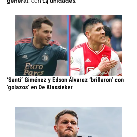
general
, con
14 unidades
.
‘Santi’ Giménez y Edson Álvarez ‘brillaron’ con
‘golazos’ en De Klassieker