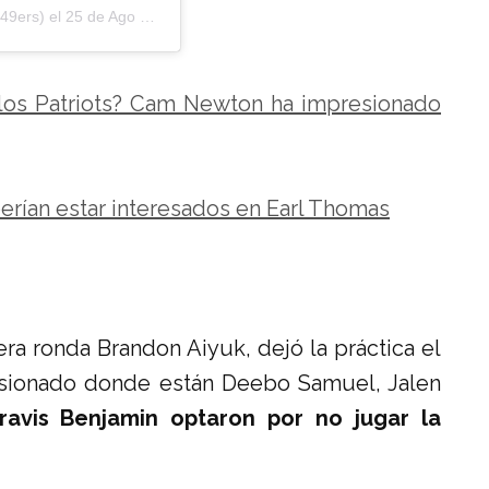
9ers) el
25 de Ago de 2020 a las 12:08 PDT
e los Patriots? Cam Newton ha impresionado
rían estar interesados en Earl Thomas
ra ronda Brandon Aiyuk, dejó la práctica el
lesionado donde están Deebo Samuel, Jalen
ravis Benjamin optaron por no jugar la