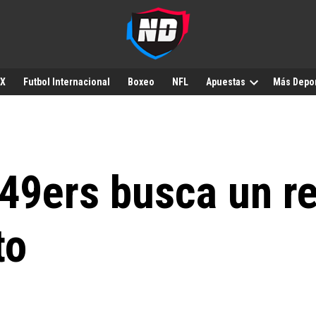
MX
Futbol Internacional
Boxeo
NFL
Apuestas
Más Depo
49ers busca un r
to