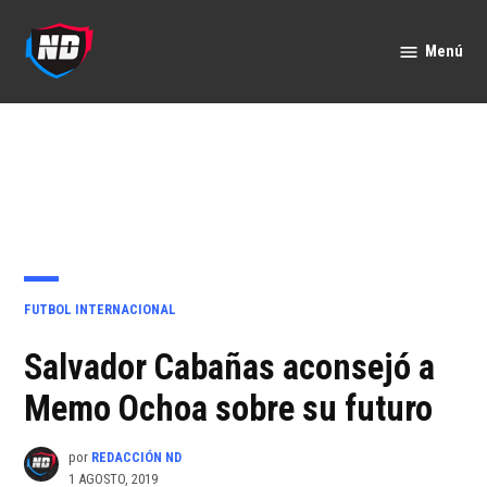
Saltar
al
Menú
Nación
contenido
Deportes
PUBLICADO
FUTBOL INTERNACIONAL
EN
Salvador Cabañas aconsejó a
Memo Ochoa sobre su futuro
por
REDACCIÓN ND
1 AGOSTO, 2019