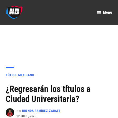
Saltar
al
Menú
Nación
contenido
Deportes
PUBLICADO
FÚTBOL MEXICANO
EN
¿Regresarán los títulos a
Ciudad Universitaria?
por
BRENDA RAMÍREZ ZÁRATE
22 JULIO, 2025