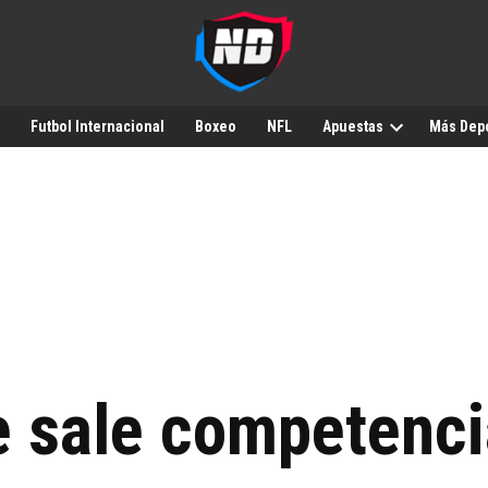
Futbol Internacional
Boxeo
NFL
Apuestas
Más Dep
e sale competenci