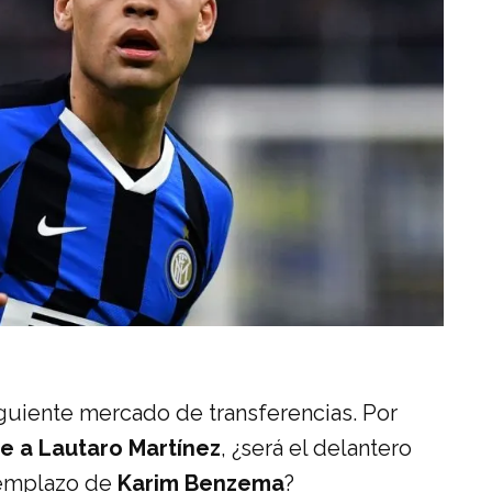
iguiente mercado de transferencias. Por
e a Lautaro Martínez
, ¿será el delantero
eemplazo de
Karim Benzema
?