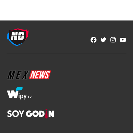
Fútbol Mexicano
Crece el descontento por la falta de
ascenso y descenso en México
1 min read
Brenda Ramírez Zárate
Ago 7, 2026