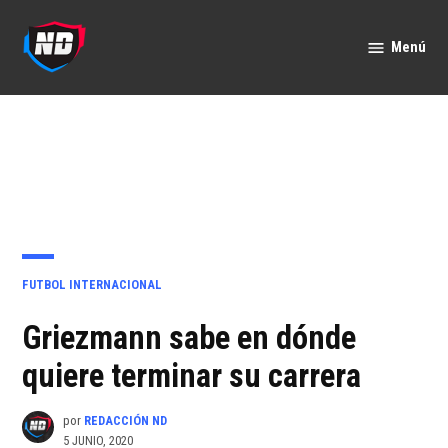
Saltar
al
Menú
Nación
contenido
Deportes
PUBLICADO
FUTBOL INTERNACIONAL
EN
Griezmann sabe en dónde
quiere terminar su carrera
por
REDACCIÓN ND
5 JUNIO, 2020