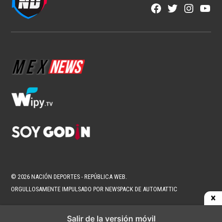
NFL
NFL México y Aeroméxico anuncian
alianza histórica por tres años
1 min read
Fran González
Ago 5, 2026