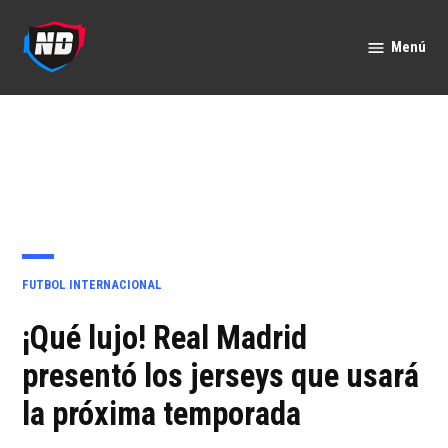
Saltar
al
Menú
Nación
contenido
Deportes
PUBLICADO
FUTBOL INTERNACIONAL
EN
¡Qué lujo! Real Madrid
presentó los jerseys que usará
la próxima temporada