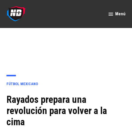
Saltar
al
Menú
Nación
contenido
Deportes
PUBLICADO
FÚTBOL MEXICANO
EN
Rayados prepara una
revolución para volver a la
cima