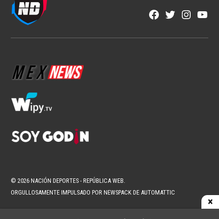
NFL
Los corredores vuelven a ser
protagonistas en la NFL
1 min read
Fran González
Ago 6, 2026