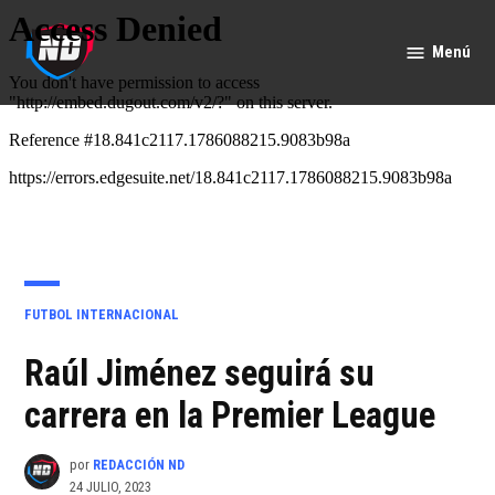
Saltar
al
Menú
Nación
contenido
Deportes
PUBLICADO
FUTBOL INTERNACIONAL
EN
Raúl Jiménez seguirá su
carrera en la Premier League
por
REDACCIÓN ND
24 JULIO, 2023