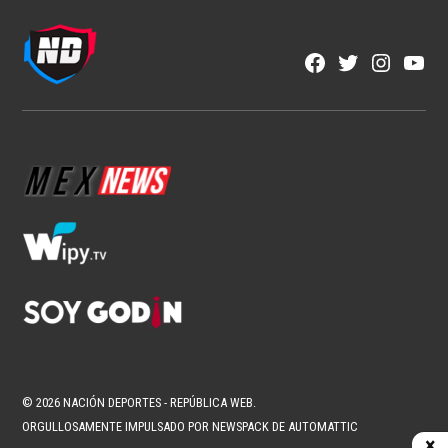
NFL
Los corredores vuelven a ser
protagonistas en la NFL
1 min read
Fran González
Ago 6, 2026