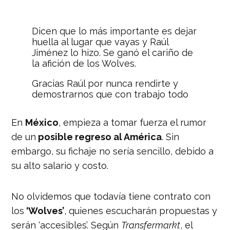
Dicen que lo más importante es dejar
huella al lugar que vayas y Raúl
Jiménez lo hizo. Se ganó el cariño de
la afición de los Wolves.
Gracias Raúl por nunca rendirte y
demostrarnos que con trabajo todo
es posible.👏🏼🙌🏼
pic.twitter.com/fTZ7j7YLGP
En
México
, empieza a tomar fuerza el rumor
— «El Jefe» Águila (@ElJefeAguila)
de un
posible regreso al América
. Sin
May 20, 2023
embargo, su fichaje no sería sencillo, debido a
su alto salario y costo.
No olvidemos que todavía tiene contrato con
los
‘Wolves’
, quienes escucharán propuestas y
serán ‘accesibles’. Según
Transfermarkt
, el