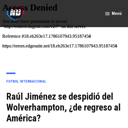
Saltar
al
Menú
Nación
contenido
Deportes
PUBLICADO
FUTBOL INTERNACIONAL
EN
Raúl Jiménez se despidió del
Wolverhampton, ¿de regreso al
América?