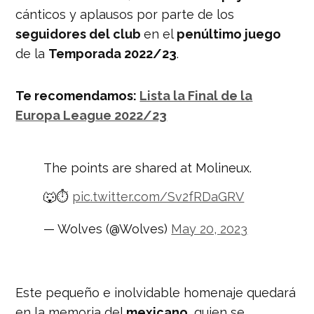
cánticos y aplausos por parte de los
seguidores del club
en el
penúltimo juego
de la
Temporada 2022/23
.
Te recomendamos:
Lista la Final de la
Europa League 2022/23
The points are shared at Molineux.
🐺⏱️
pic.twitter.com/Sv2fRDaGRV
— Wolves (@Wolves)
May 20, 2023
Este pequeño e inolvidable homenaje quedará
en la memoria del
mexicano
, quien se