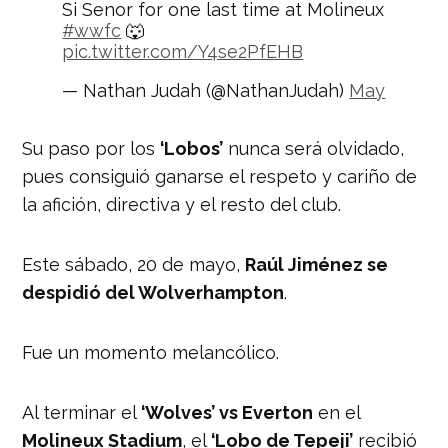
Si Senor for one last time at Molineux
#wwfc
🐺
pic.twitter.com/Y4se2PfEHB
— Nathan Judah (@NathanJudah)
May
20, 2023
Su paso por los
‘Lobos’
nunca será olvidado,
pues consiguió ganarse el respeto y cariño de
la afición, directiva y el resto del club.
Este sábado, 20 de mayo,
Raúl Jiménez se
despidió del Wolverhampton
.
Fue un momento melancólico.
Al terminar el
‘Wolves’ vs Everton
en el
Molineux Stadium
, el
‘Lobo de Tepeji’
recibió