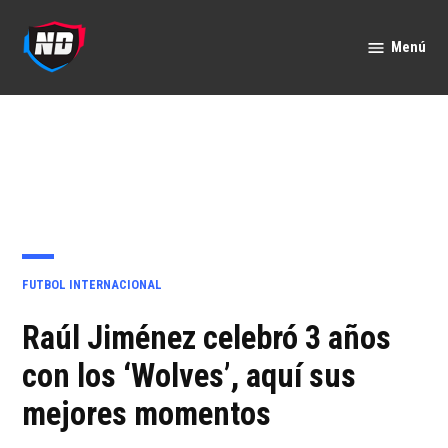
Saltar
al
Menú
Nación
contenido
Deportes
PUBLICADO
FUTBOL INTERNACIONAL
EN
Raúl Jiménez celebró 3 años
con los ‘Wolves’, aquí sus
mejores momentos