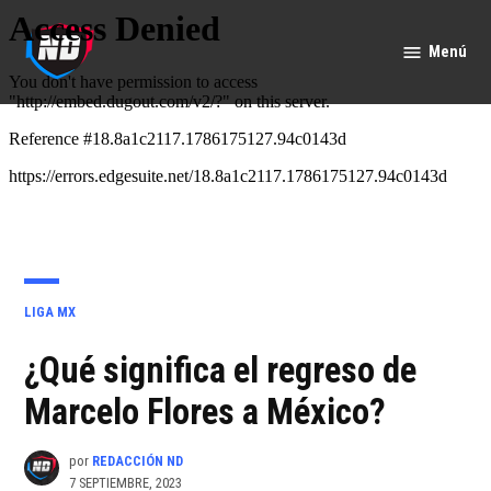
Saltar
al
Menú
Nación
contenido
Deportes
PUBLICADO
LIGA MX
EN
¿Qué significa el regreso de
Marcelo Flores a México?
por
REDACCIÓN ND
7 SEPTIEMBRE, 2023