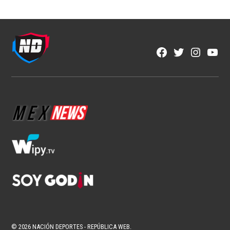
Featured
LA HISTORIA SE TIÑE DE ORO: ADIDAS Y
CLUB TIGRES PRESENTAN EL NUEVO
JERSEY AWAY PARA LA TEMPORADA
2026-2027
3 min read
Redacción ND
Ago 10, 2026