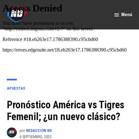
Saltar
al
Menú
Nación
contenido
Deportes
PUBLICADO
APUESTAS
EN
Pronóstico América vs Tigres
Femenil; ¿un nuevo clásico?
por
REDACCIÓN ND
6 SEPTIEMBRE, 2023