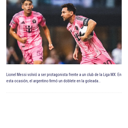
ETIQUETADO:
Clausura 2021
Club Universidad Nacional
Destacada TOP
Destacadas
Futbol
Guard1anes 2021
Liga MX
Liga MX Clausura 2021
Pumas