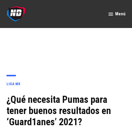
Saltar
al
Menú
Nación
contenido
Deportes
PUBLICADO
LIGA MX
EN
¿Qué necesita Pumas para
tener buenos resultados en
‘Guard1anes’ 2021?