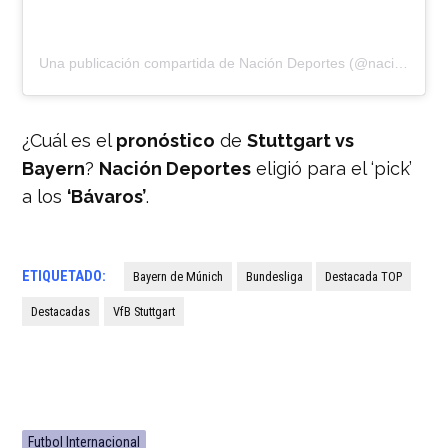
Una publicación compartida de Nación Deportes (@naciondeportes_)
¿Cuál es el
pronóstico
de
Stuttgart vs
Bayern
?
Nación Deportes
eligió para el ‘pick’
a los
‘Bávaros’
.
ETIQUETADO:
Bayern de Múnich
Bundesliga
Destacada TOP
Destacadas
VfB Stuttgart
Futbol Internacional