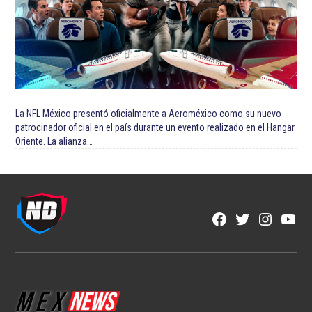
La NFL México presentó oficialmente a Aeroméxico como su nuevo
patrocinador oficial en el país durante un evento realizado en el Hangar
Oriente. La alianza…
Facebook
Twitter
Instagra
YouT
Page
Username