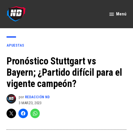
Saltar
al
Menú
Nación
contenido
Deportes
PUBLICADO
APUESTAS
EN
Pronóstico Stuttgart vs
Bayern; ¿Partido difícil para el
vigente campeón?
por
REDACCIÓN ND
3 MARZO, 2023