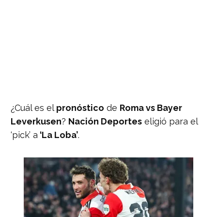
¿Cuál es el
pronóstico
de
Roma vs Bayer
Leverkusen
?
Nación Deportes
eligió para el
‘pick’ a
‘La Loba’
.