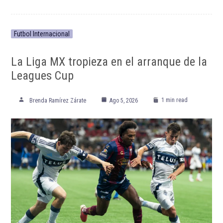
ETIQUETADO:
Associazione Sportiva Roma
Bayer 04 Leverkusen
Bundesliga
Destacada TOP
Destacadas
Serie A
UEFA Europa League