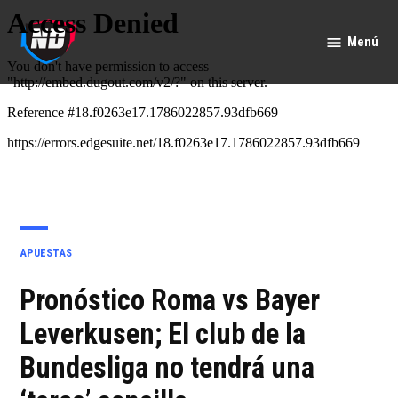
Saltar
al
Menú
Nación
contenido
Deportes
PUBLICADO
APUESTAS
EN
Pronóstico Roma vs Bayer
Leverkusen; El club de la
Bundesliga no tendrá una