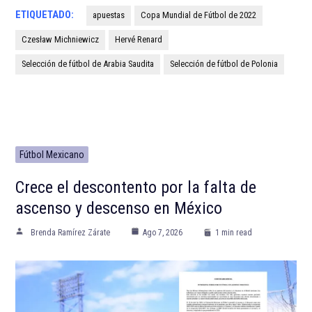
ETIQUETADO:
apuestas
Copa Mundial de Fútbol de 2022
Czesław Michniewicz
Hervé Renard
Selección de fútbol de Arabia Saudita
Selección de fútbol de Polonia
Fútbol Mexicano
Crece el descontento por la falta de
ascenso y descenso en México
Brenda Ramírez Zárate
Ago 7, 2026
1 min read