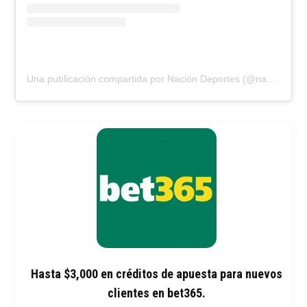
Una publicación compartida por Nación Deportes (@naciondeportes_)
Hasta $3,000 en créditos de apuesta para nuevos
clientes en bet365.