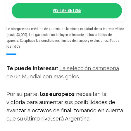
VISITAR BET365
Le otorgaremos créditos de apuesta de la misma cantidad de su ingreso válido
(hasta $3,000). Las ganancias no incluyen el importe de los créditos de
apuesta. Se aplican las condiciones, límites de tiempo y exclusiones. Todos
los T&Cs
Te puede interesar:
La selección campeona
de un Mundial con más goles
Por su parte,
los europeos
necesitan la
victoria para aumentar sus posibilidades de
avanzar a octavos de final, tomando en cuenta
que su último rival será Argentina.