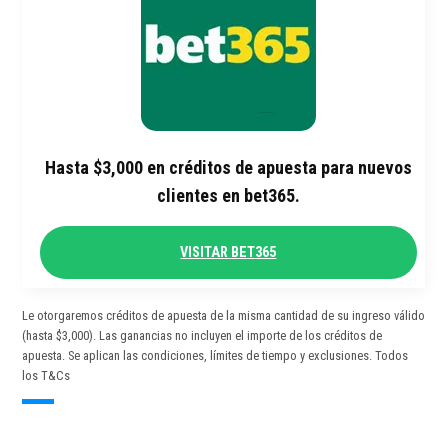
Hasta $3,000 en créditos de apuesta para nuevos
clientes en bet365.
VISITAR BET365
Le otorgaremos créditos de apuesta de la misma cantidad de su ingreso válido
(hasta $3,000). Las ganancias no incluyen el importe de los créditos de
apuesta. Se aplican las condiciones, límites de tiempo y exclusiones. Todos
los T&Cs