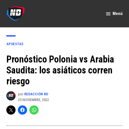
Saltar
al
Menú
Nación
contenido
Deportes
PUBLICADO
APUESTAS
EN
Pronóstico Polonia vs Arabia
Saudita: los asiáticos corren
riesgo
por
REDACCIÓN ND
25 NOVIEMBRE, 2022