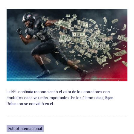
La NFL continúa reconociendo el valor de los corredores con
contratos cada vez más importantes. En los últimos días, Bijan
Robinson se convirtió en el…
Futbol Internacional