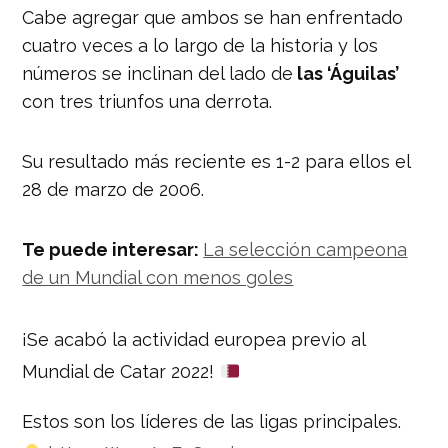
Cabe agregar que ambos se han enfrentado
cuatro veces a lo largo de la historia y los
números se inclinan del lado de
las ‘Águilas’
con tres triunfos una derrota.
Su resultado más reciente es 1-2 para ellos el
28 de marzo de 2006.
Te puede interesar:
La selección campeona
de un Mundial con menos goles
¡Se acabó la actividad europea previo al
Mundial de Catar 2022!
Estos son los líderes de las ligas principales.