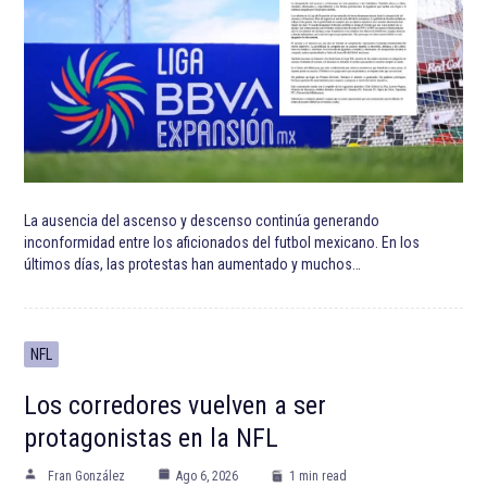
La ausencia del ascenso y descenso continúa generando
inconformidad entre los aficionados del futbol mexicano. En los
últimos días, las protestas han aumentado y muchos…
NFL
Los corredores vuelven a ser
protagonistas en la NFL
Fran González
Ago 6, 2026
1 min read