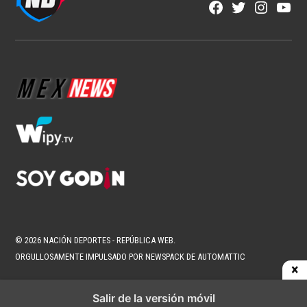
NFL
Los corredores vuelven a ser
protagonistas en la NFL
1 min read
Fran González
Ago 6, 2026