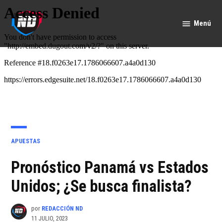
Saltar
al
Menú
Nación
contenido
Deportes
PUBLICADO
APUESTAS
EN
Pronóstico Panamá vs Estados
Unidos; ¿Se busca finalista?
por
REDACCIÓN ND
11 JULIO, 2023