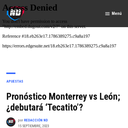
Saltar
al
Menú
Nación
contenido
Deportes
PUBLICADO
APUESTAS
EN
Pronóstico Monterrey vs León;
¿debutará ‘Tecatito’?
por
REDACCIÓN ND
15 SEPTIEMBRE, 2023