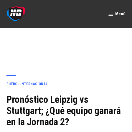
Saltar
al
Menú
Nación
contenido
Deportes
PUBLICADO
FUTBOL INTERNACIONAL
EN
Pronóstico Leipzig vs
Stuttgart; ¿Qué equipo ganará
en la Jornada 2?