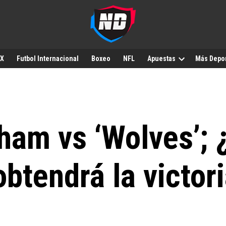
MX
Futbol Internacional
Boxeo
NFL
Apuestas
Más Depo
ham vs ‘Wolves’; 
btendrá la victor