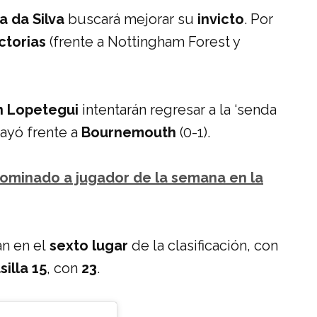
a da Silva
buscará mejorar su
invicto
. Por
ictorias
(frente a Nottingham Forest y
n Lopetegui
intentarán regresar a la ‘senda
cayó frente a
Bournemouth
(0-1).
nominado a jugador de la semana en la
n en el
sexto lugar
de la clasificación, con
silla 15
, con
23
.