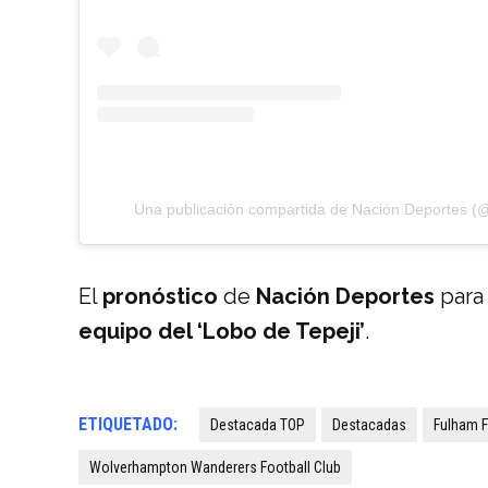
Una publicación compartida de Nación Deportes (
El
pronóstico
de
Nación Deportes
para
equipo del ‘Lobo de Tepeji’
.
ETIQUETADO:
Destacada TOP
Destacadas
Fulham F
Wolverhampton Wanderers Football Club