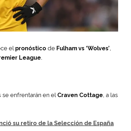
oce el
pronóstico
de
Fulham vs ‘Wolves’
,
remier League
.
s se enfrentarán en el
Craven Cottage
, a las
ció su retiro de la Selección de España