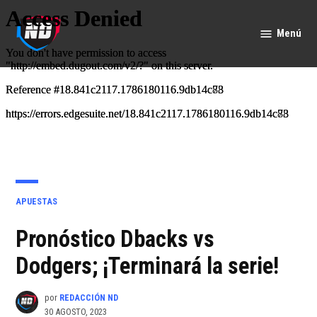
Saltar
al
Menú
Nación
contenido
Deportes
PUBLICADO
APUESTAS
EN
Pronóstico Dbacks vs
Dodgers; ¡Terminará la serie!
por
REDACCIÓN ND
30 AGOSTO, 2023