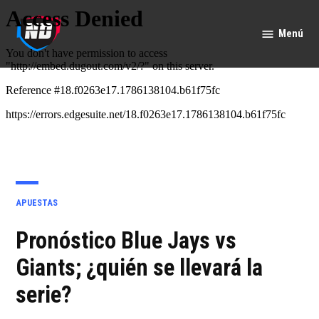
Saltar
al
Menú
Nación
contenido
Deportes
PUBLICADO
APUESTAS
EN
Pronóstico Blue Jays vs
Giants; ¿quién se llevará la
serie?