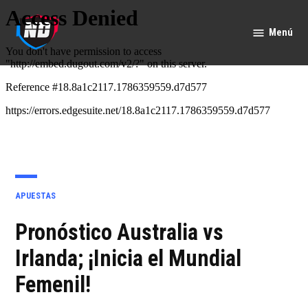
Saltar
al
Menú
Nación
contenido
Deportes
PUBLICADO
APUESTAS
EN
Pronóstico Australia vs
Irlanda; ¡Inicia el Mundial
Femenil!