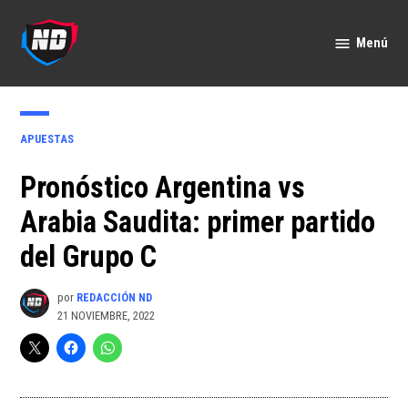
Saltar
al
Menú
Nación
contenido
Deportes
PUBLICADO
APUESTAS
EN
Pronóstico Argentina vs
Arabia Saudita: primer partido
del Grupo C
por
REDACCIÓN ND
21 NOVIEMBRE, 2022