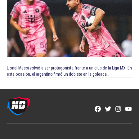
Lionel Messi volvió a ser protagonista frente a un club de la Liga MX. En
esta ocasión, el argentino firmó un doblete en la goleada…
Facebook
Twitter
Instagra
YouT
Page
Username