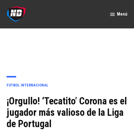
Saltar
al
Menú
Nación
contenido
Deportes
PUBLICADO
FUTBOL INTERNACIONAL
EN
¡Orgullo! ‘Tecatito’ Corona es el
jugador más valioso de la Liga
de Portugal