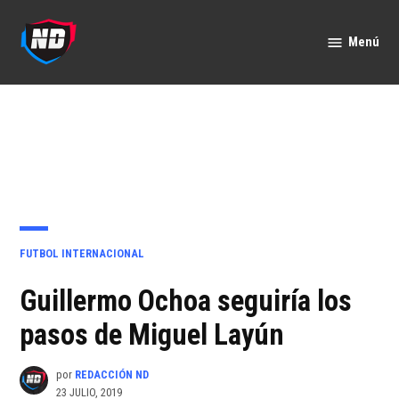
Saltar
al
Menú
Nación
contenido
Deportes
PUBLICADO
FUTBOL INTERNACIONAL
EN
Guillermo Ochoa seguiría los
pasos de Miguel Layún
por
REDACCIÓN ND
23 JULIO, 2019