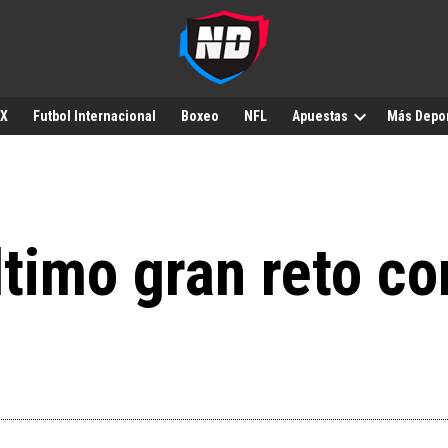
MX
Futbol Internacional
Boxeo
NFL
Apuestas
Más Depo
timo gran reto co